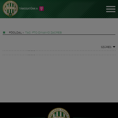
FŐOLDAL
»
TAG: FTC-DINAMO ZAGREB
SZŰRÉS
Jegyek
FM YouTube +
Hírek