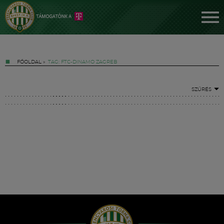
FŐOLDAL
»
TAG: FTC-DINAMO ZAGREB
SZŰRÉS
Jegyek
FM YouTube +
Hírek