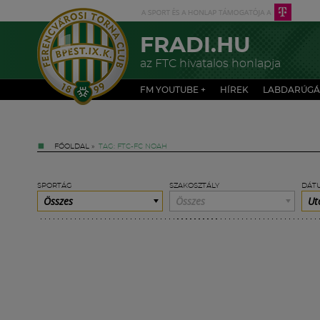
FRADI.HU
az FTC hivatalos honlapja
FM YOUTUBE +
HÍREK
LABDARÚGÁ
FŐOLDAL
»
TAG: FTC-FC NOAH
SPORTÁG
SZAKOSZTÁLY
DÁT
Összes
Összes
Ut