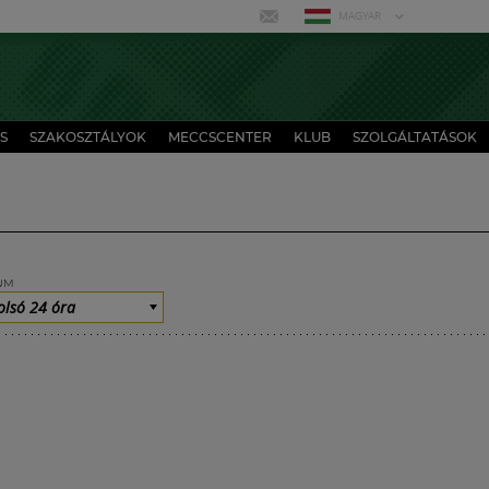
MAGYAR
S
SZAKOSZTÁLYOK
MECCSCENTER
KLUB
SZOLGÁLTATÁSOK
UM
olsó 24 óra