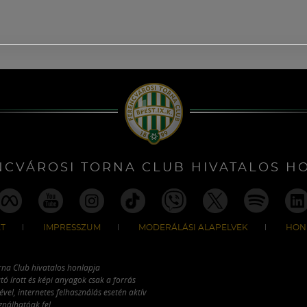
NCVÁROSI TORNA CLUB HIVATALOS H
T
IMPRESSZUM
MODERÁLÁSI ALAPELVEK
HON
rna Club hivatalos honlapja
tó írott és képi anyagok csak a forrás
vel, internetes felhasználás esetén aktív
ználhatóak fel.