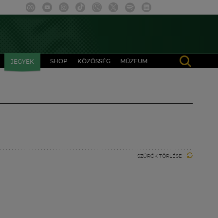
SHOP
KÖZÖSSÉG
MÚZEUM
JEGYEK
SZŰRŐK TÖRLÉSE