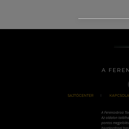
A FERE
SAJTÓCENTER
KAPCSOLA
A Ferencvárosi To
Az oldalon találha
pontos megjelölésé
hivatkozással has