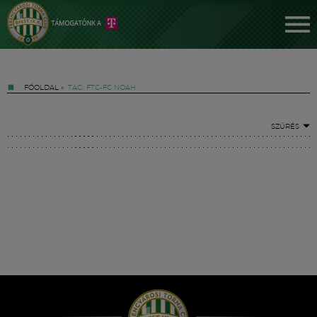
FŐOLDAL
»
TAG: FTC-FC NOAH
SZŰRÉS
Jegyek
FM YouTube +
Hírek