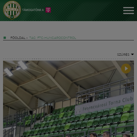
FŐOLDAL
»
TAG: FTC-HUNGAROCONTROL
SZŰRÉS
Jegyek
FM YouTube +
Hírek