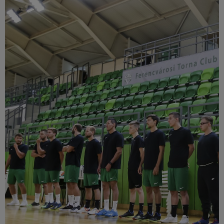
Múzeum
English