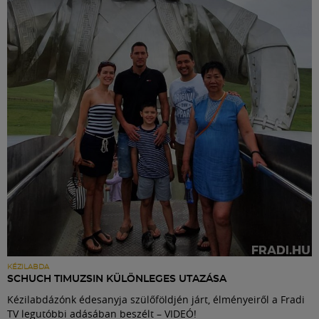
KÉZILABDA
SCHUCH TIMUZSIN KÜLÖNLEGES UTAZÁSA
Kézilabdázónk édesanyja szülőföldjén járt, élményeiről a Fradi
TV legutóbbi adásában beszélt – VIDEÓ!