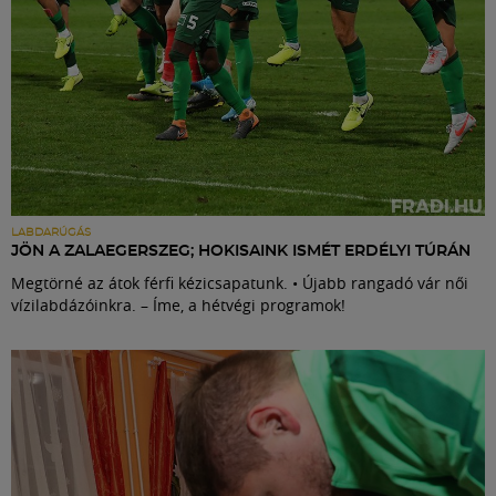
LABDARÚGÁS
JÖN A ZALAEGERSZEG; HOKISAINK ISMÉT ERDÉLYI TÚRÁN
Megtörné az átok férfi kézicsapatunk. • Újabb rangadó vár női
vízilabdázóinkra. – Íme, a hétvégi programok!