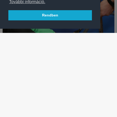
További információ.
Rendben
KÉZILABDA
LÁTNI KELL A KISFIÚ ARCÁT AMIKOR KÉZISEINK
MEGJELENTEK!
Kéziseink hatalmas csomagokkal megpakolva látogatták meg a
Ferencvárosi Gyermekek Átmeneti Otthonát – VIDEÓ!
TÖBB