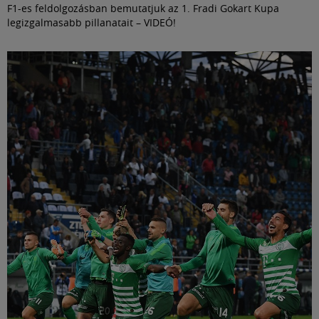
F1-es feldolgozásban bemutatjuk az 1. Fradi Gokart Kupa
legizgalmasabb pillanatait – VIDEÓ!