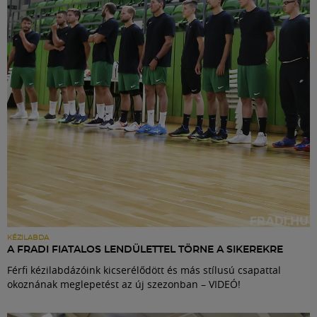
Labdarúgás
Szakosztályok
Meccscenter
Klub
Szolgáltatások
Shop
KÉZILABDA
A FRADI FIATALOS LENDÜLETTEL TÖRNE A SIKEREKRE
Férfi kézilabdázóink kicserélődött és más stílusú csapattal
Közösség
okoznának meglepetést az új szezonban – VIDEÓ!