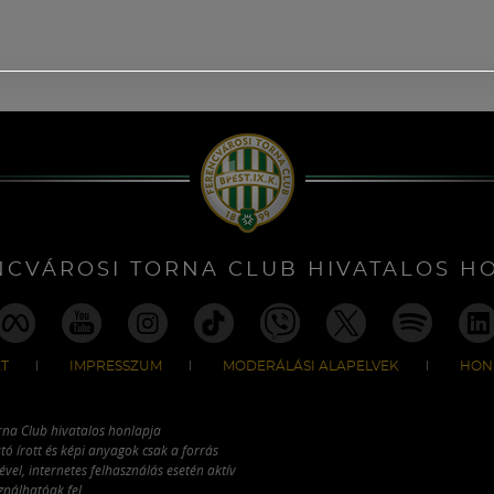
NCVÁROSI TORNA CLUB HIVATALOS H
T
IMPRESSZUM
MODERÁLÁSI ALAPELVEK
HON
rna Club hivatalos honlapja
tó írott és képi anyagok csak a forrás
vel, internetes felhasználás esetén aktív
ználhatóak fel.