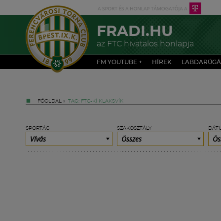
FRADI.HU
az FTC hivatalos honlapja
FM YOUTUBE +
HÍREK
LABDARÚGÁ
FŐOLDAL
»
TAG: FTC-KÍ KLAKSVÍK
SPORTÁG
SZAKOSZTÁLY
DÁT
Vívás
Összes
Ös