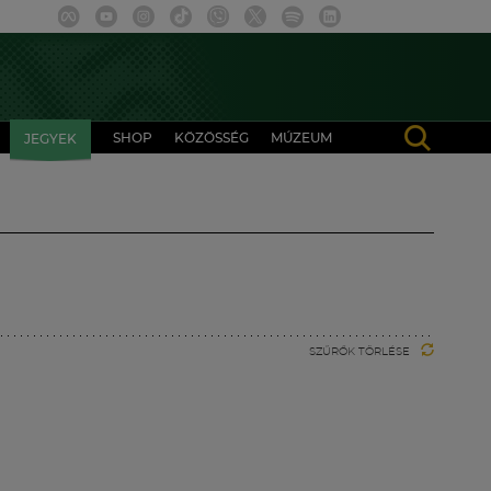
SHOP
KÖZÖSSÉG
MÚZEUM
JEGYEK
SZŰRŐK TÖRLÉSE