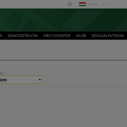
MAGYAR
S
SZAKOSZTÁLYOK
MECCSCENTER
KLUB
SZOLGÁLTATÁSOK
UM
szes