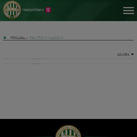
FŐOLDAL
»
TAG: FTC-KÍ KLAKSVÍK
SZŰRÉS
Jegyek
FM YouTube +
Hírek