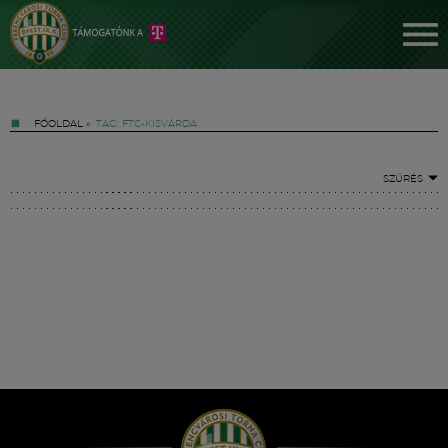
FŐOLDAL
»
TAG: FTC-KISVÁRDA
SZŰRÉS
Jegyek
FM YouTube +
Hírek