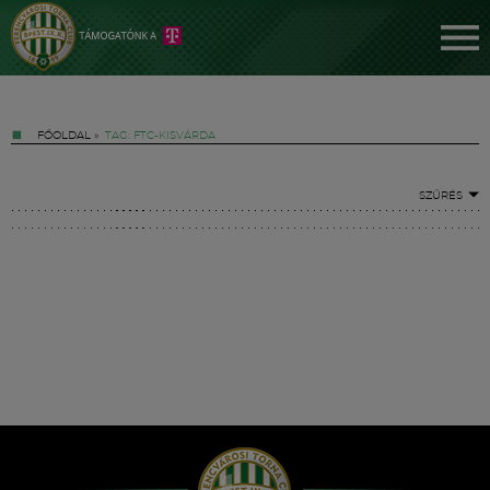
FŐOLDAL
»
TAG: FTC-KISVÁRDA
SZŰRÉS
Jegyek
FM YouTube +
Hírek