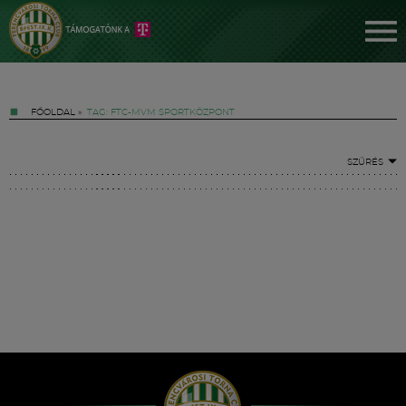
FŐOLDAL
»
TAG: FTC-MVM SPORTKÖZPONT
SZŰRÉS
Jegyek
FM YouTube +
Hírek