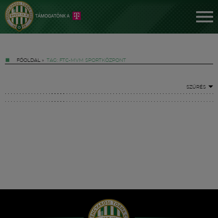
FŐOLDAL
»
TAG: FTC-MVM SPORTKÖZPONT
SZŰRÉS
Jegyek
FM YouTube +
Hírek