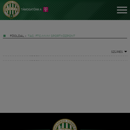
FŐOLDAL
»
TAG: FTC-MVM SPORTKÖZPONT
SZŰRÉS
Jegyek
FM YouTube +
Hírek