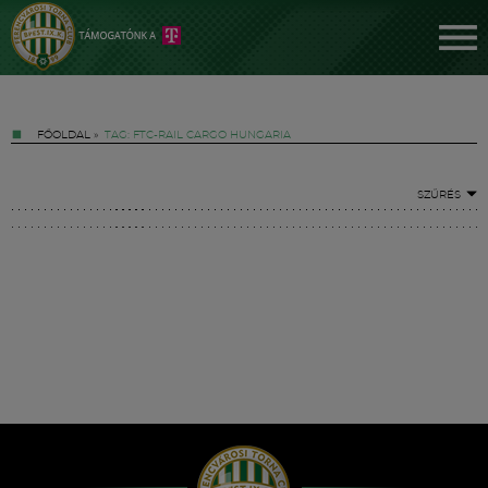
FŐOLDAL
»
TAG: FTC-RAIL CARGO HUNGARIA
SZŰRÉS
Jegyek
FM YouTube +
Hírek