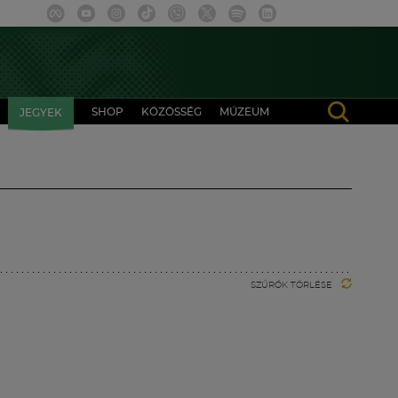
SHOP
KÖZÖSSÉG
MÚZEUM
JEGYEK
SZŰRŐK TÖRLÉSE