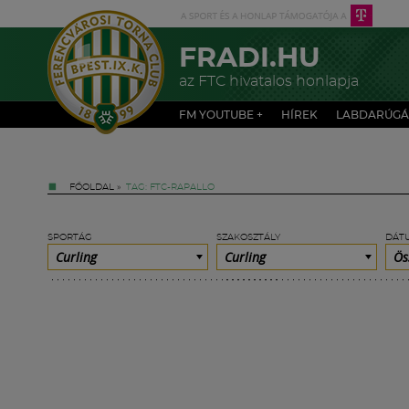
FRADI.HU
az FTC hivatalos honlapja
FM YOUTUBE +
HÍREK
LABDARÚGÁ
FŐOLDAL
»
TAG: FTC-RAPALLO
SPORTÁG
SZAKOSZTÁLY
DÁT
Curling
Curling
Ös