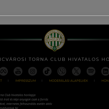
NCVÁROSI TORNA CLUB HIVATALOS H
T
IMPRESSZUM
MODERÁLÁSI ALAPELVEK
HON
rna Club hivatalos honlapja
tó írott és képi anyagok csak a forrás
vel, internetes felhasználás esetén aktív
ználhatóak fel.