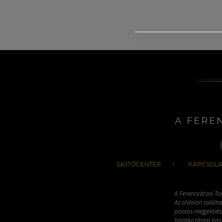
A FERE
SAJTÓCENTER
KAPCSOLA
A Ferencvárosi To
Az oldalon találha
pontos megjelölésé
hivatkozással has