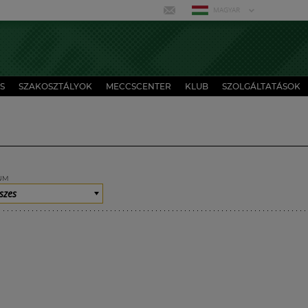
MAGYAR
S
SZAKOSZTÁLYOK
MECCSCENTER
KLUB
SZOLGÁLTATÁSOK
UM
szes