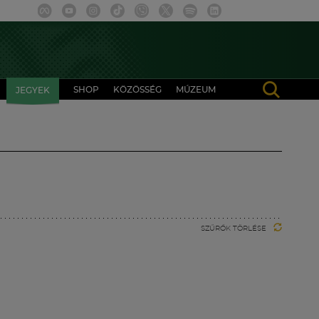
SHOP
KÖZÖSSÉG
MÚZEUM
JEGYEK
SZŰRŐK TÖRLÉSE