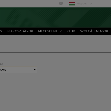
MAGYAR
S
SZAKOSZTÁLYOK
MECCSCENTER
KLUB
SZOLGÁLTATÁSOK
UM
szes