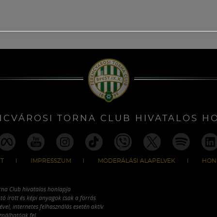
NCVÁROSI TORNA CLUB HIVATALOS H
T
IMPRESSZUM
MODERÁLÁSI ALAPELVEK
HON
rna Club hivatalos honlapja
tó írott és képi anyagok csak a forrás
vel, internetes felhasználás esetén aktív
ználhatóak fel.