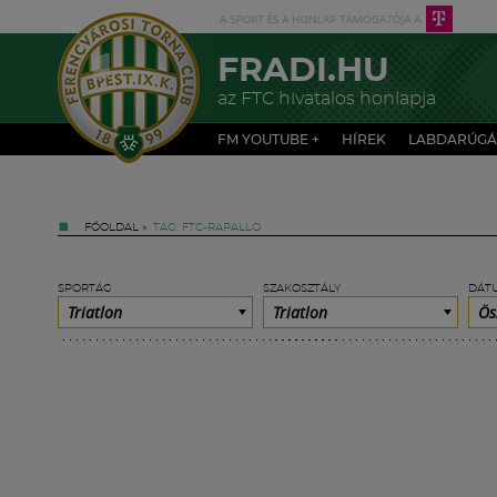
FRADI.HU
az FTC hivatalos honlapja
FM YOUTUBE +
HÍREK
LABDARÚGÁ
FŐOLDAL
»
TAG: FTC-RAPALLO
SPORTÁG
SZAKOSZTÁLY
DÁT
Triatlon
Triatlon
Ös