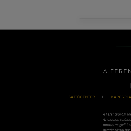
A FERE
SAJTÓCENTER
KAPCSOLA
A Ferencvárosi To
Az oldalon találha
pontos megjelölésé
hivatkozással has