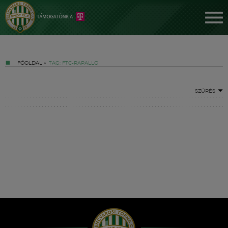
FŐOLDAL
»
TAG: FTC-RAPALLO
SZŰRÉS
Jegyek
FM YouTube +
Hírek