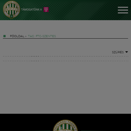
FŐOLDAL
»
TAG: FTC-SZENTES
SZŰRÉS
Jegyek
FM YouTube +
Hírek