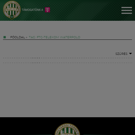
FŐOLDAL
»
TAG: FTC-TELEKOM WATERPOLO
SZŰRÉS
Jegyek
FM YouTube +
Hírek