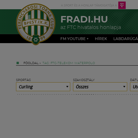
FRADI.HU
az FTC hivatalos honlapja
FM YOUTUBE +
HÍREK
LABDARÚGÁ
FŐOLDAL
»
TAG: FTC-TELEKOM WATERPOLO
SPORTÁG
SZAKOSZTÁLY
DÁT
Curling
Összes
Ut