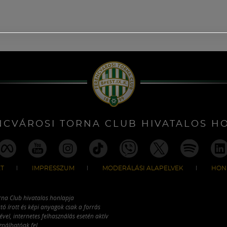
NCVÁROSI TORNA CLUB HIVATALOS H
T
IMPRESSZUM
MODERÁLÁSI ALAPELVEK
HON
rna Club hivatalos honlapja
tó írott és képi anyagok csak a forrás
vel, internetes felhasználás esetén aktív
ználhatóak fel.