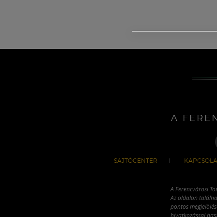
A FERE
SAJTÓCENTER
KAPCSOLA
A Ferencvárosi To
Az oldalon találha
pontos megjelölésé
hivatkozással has