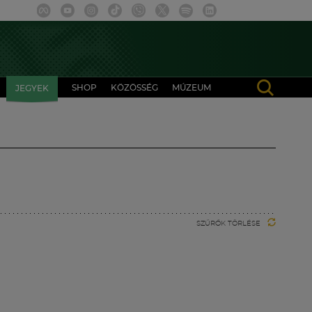
SHOP
KÖZÖSSÉG
MÚZEUM
JEGYEK
SZŰRŐK TÖRLÉSE