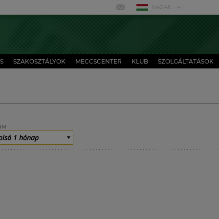
MAGYAR
S
SZAKOSZTÁLYOK
MECCSCENTER
KLUB
SZOLGÁLTATÁSOK
UM
olsó 1 hónap