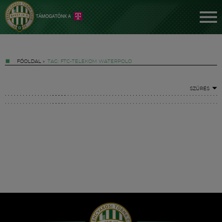
FŐOLDAL
»
TAG: FTC-TELEKOM WATERPOLO
SZŰRÉS
Jegyek
FM YouTube +
Hírek