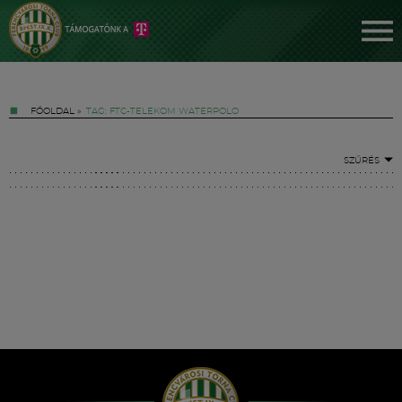
FŐOLDAL
»
TAG: FTC-TELEKOM WATERPOLO
SZŰRÉS
Jegyek
FM YouTube +
Hírek