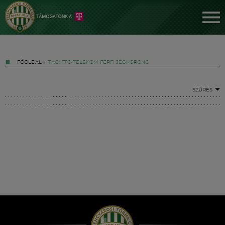
FŐOLDAL
»
TAG: FTC-TELEKOM FÉRFI JÉGKORONG
SZŰRÉS
Jegyek
FM YouTube +
Hírek