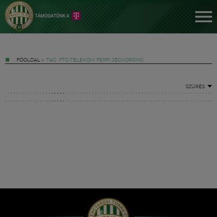
FŐOLDAL
»
TAG: FTC-TELEKOM FÉRFI JÉGKORONG
SZŰRÉS
Jegyek
FM YouTube +
Hírek