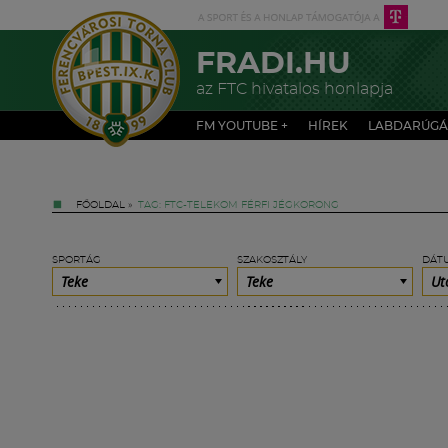
FRADI.HU
az FTC hivatalos honlapja
FM YOUTUBE +
HÍREK
LABDARÚGÁ
FŐOLDAL
»
TAG: FTC-TELEKOM FÉRFI JÉGKORONG
SPORTÁG
SZAKOSZTÁLY
DÁT
Teke
Teke
Ut