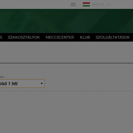
MAGYAR
S
SZAKOSZTÁLYOK
MECCSCENTER
KLUB
SZOLGÁLTATÁSOK
UM
olsó 1 hét