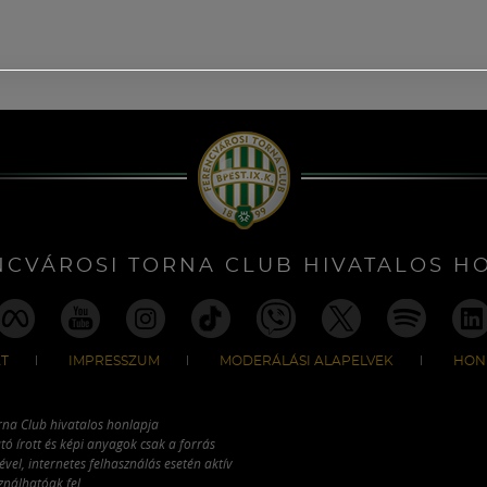
NCVÁROSI TORNA CLUB HIVATALOS H
T
IMPRESSZUM
MODERÁLÁSI ALAPELVEK
HON
rna Club hivatalos honlapja
tó írott és képi anyagok csak a forrás
vel, internetes felhasználás esetén aktív
ználhatóak fel.