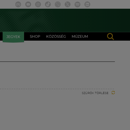
SHOP
KÖZÖSSÉG
MÚZEUM
JEGYEK
SZŰRŐK TÖRLÉSE