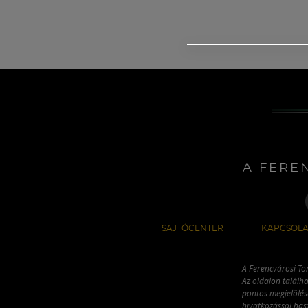
A FERE
SAJTÓCENTER
KAPCSOLA
A Ferencvárosi To
Az oldalon találha
pontos megjelölésé
hivatkozással has