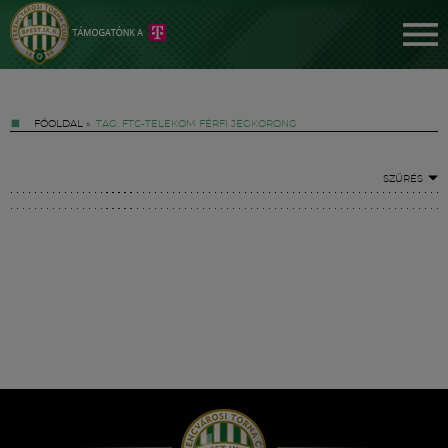
FŐOLDAL
»
TAG: FTC-TELEKOM FÉRFI JÉGKORONG
SZŰRÉS
Jegyek
FM YouTube +
Hírek