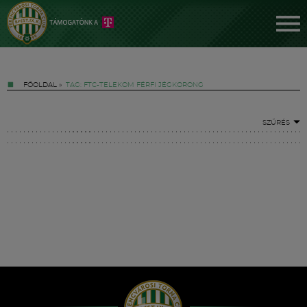
FŐOLDAL
»
TAG: FTC-TELEKOM FÉRFI JÉGKORONG
SZŰRÉS
Jegyek
FM YouTube +
Hírek