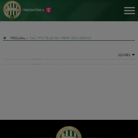
FŐOLDAL
»
TAG: FTC-TELEKOM FÉRFI JÉGKORONG
SZŰRÉS
Jegyek
FM YouTube +
Hírek