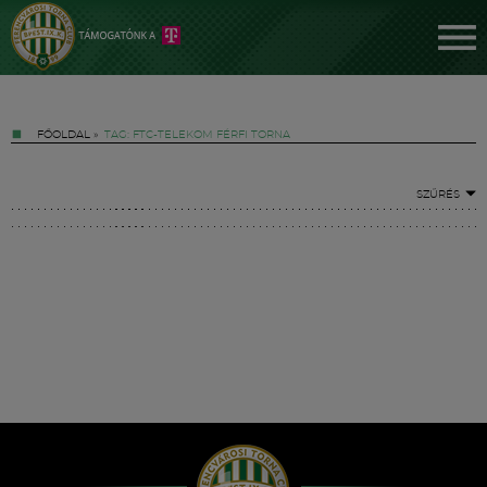
FŐOLDAL
»
TAG: FTC-TELEKOM FÉRFI TORNA
SZŰRÉS
Jegyek
FM YouTube +
Hírek