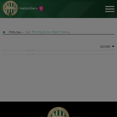
FŐOLDAL
»
TAG: FTC-TELEKOM FÉRFI TORNA
SZŰRÉS
Jegyek
FM YouTube +
Hírek