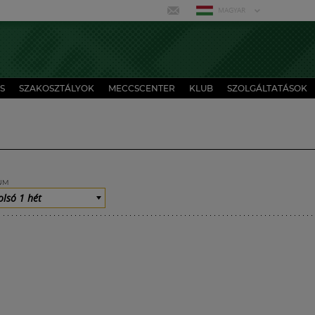
MAGYAR
S
SZAKOSZTÁLYOK
MECCSCENTER
KLUB
SZOLGÁLTATÁSOK
UM
olsó 1 hét