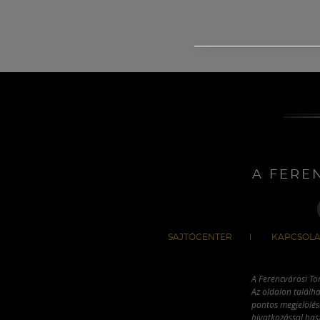
A FERE
SAJTÓCENTER
KAPCSOLA
A Ferencvárosi To
Az oldalon találha
pontos megjelölésé
hivatkozással has