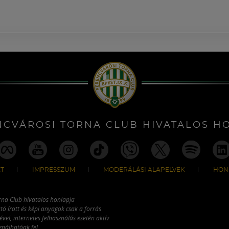
NCVÁROSI TORNA CLUB HIVATALOS H
T
IMPRESSZUM
MODERÁLÁSI ALAPELVEK
HON
rna Club hivatalos honlapja
tó írott és képi anyagok csak a forrás
vel, internetes felhasználás esetén aktív
ználhatóak fel.