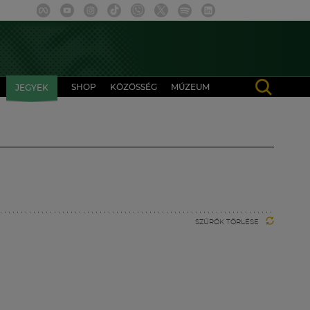
SHOP
KÖZÖSSÉG
MÚZEUM
JEGYEK
SZŰRŐK TÖRLÉSE