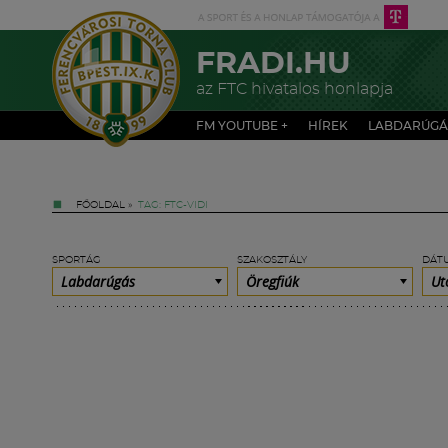
FRADI.HU
az FTC hivatalos honlapja
FM YOUTUBE +
HÍREK
LABDARÚGÁ
FŐOLDAL
»
TAG: FTC-VIDI
SPORTÁG
SZAKOSZTÁLY
DÁT
Labdarúgás
Öregfiúk
Ut