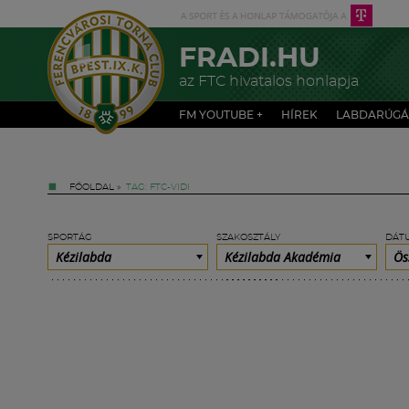
FRADI.HU
az FTC hivatalos honlapja
FM YOUTUBE +
HÍREK
LABDARÚGÁ
FŐOLDAL
»
TAG: FTC-VIDI
SPORTÁG
SZAKOSZTÁLY
DÁT
Kézilabda
Kézilabda Akadémia
Ös