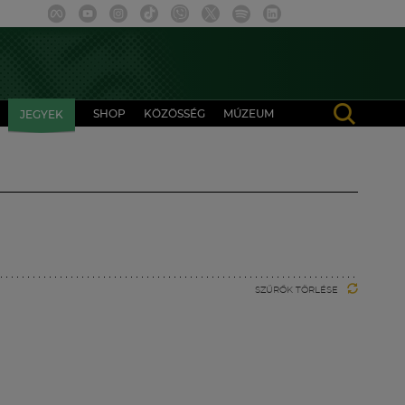
SHOP
KÖZÖSSÉG
MÚZEUM
JEGYEK
SZŰRŐK TÖRLÉSE