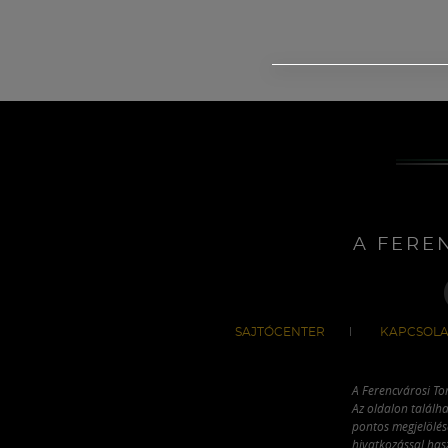
A FERE
SAJTÓCENTER
KAPCSOLA
A Ferencvárosi To
Az oldalon találha
pontos megjelölésé
hivatkozással has