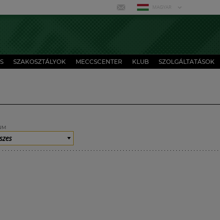
MAGYAR
S
SZAKOSZTÁLYOK
MECCSCENTER
KLUB
SZOLGÁLTATÁSOK
UM
szes