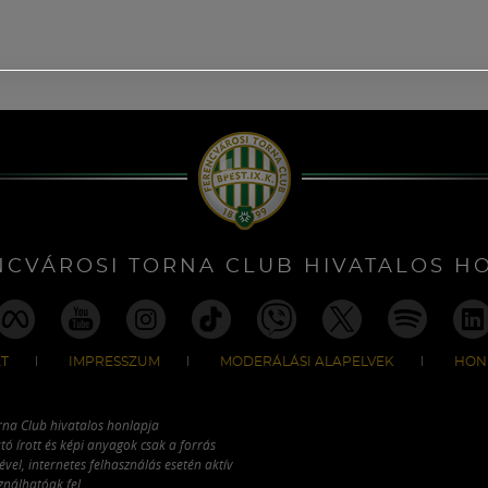
NCVÁROSI TORNA CLUB HIVATALOS H
T
IMPRESSZUM
MODERÁLÁSI ALAPELVEK
HON
rna Club hivatalos honlapja
tó írott és képi anyagok csak a forrás
vel, internetes felhasználás esetén aktív
ználhatóak fel.