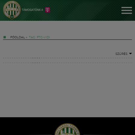
FŐOLDAL
»
TAG: FTC-VIDI
SZŰRÉS
Jegyek
FM YouTube +
Hírek