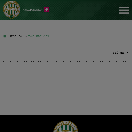
FŐOLDAL
»
TAG: FTC-VIDI
SZŰRÉS
Jegyek
FM YouTube +
Hírek