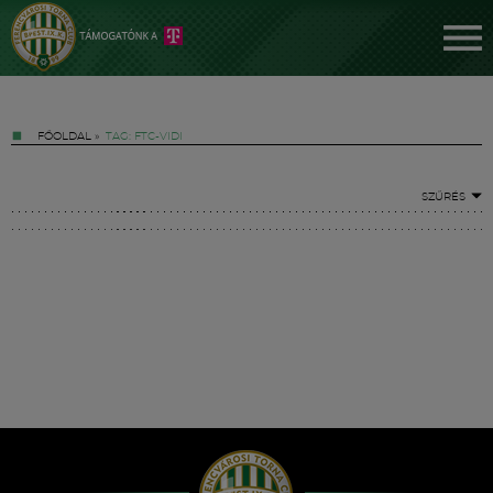
FŐOLDAL
»
TAG: FTC-VIDI
SZŰRÉS
Jegyek
FM YouTube +
Hírek