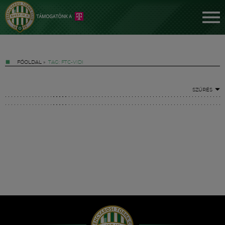
FŐOLDAL
»
TAG: FTC-VIDI
SZŰRÉS
Jegyek
FM YouTube +
Hírek