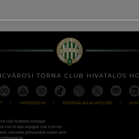
NCVÁROSI TORNA CLUB HIVATALOS H
T
IMPRESSZUM
MODERÁLÁSI ALAPELVEK
HON
rna Club hivatalos honlapja
tó írott és képi anyagok csak a forrás
vel, internetes felhasználás esetén aktív
ználhatóak fel.