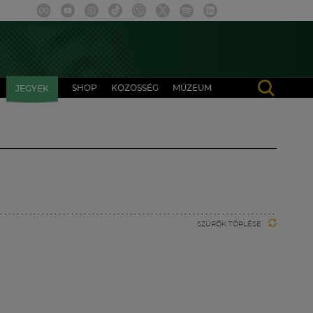
SHOP
KÖZÖSSÉG
MÚZEUM
JEGYEK
SZŰRŐK TÖRLÉSE