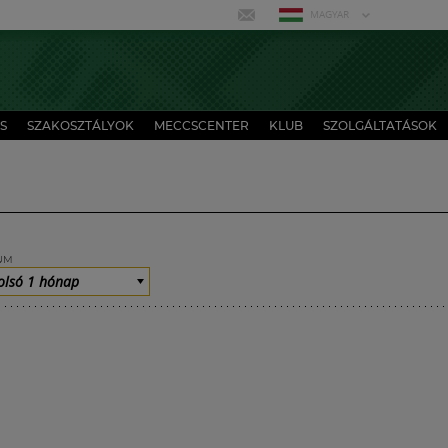
MAGYAR
S
SZAKOSZTÁLYOK
MECCSCENTER
KLUB
SZOLGÁLTATÁSOK
UM
olsó 1 hónap