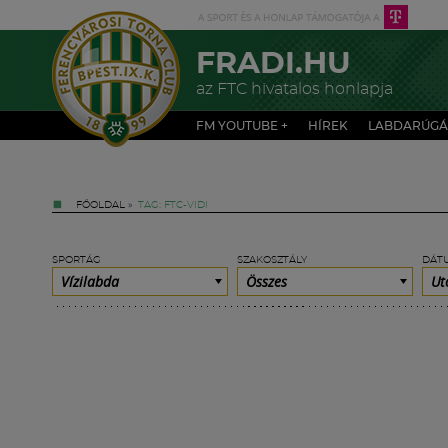
FRADI.HU
az FTC hivatalos honlapja
FM YOUTUBE +
HÍREK
LABDARÚGÁ
FŐOLDAL
»
TAG: FTC-VIDI
SPORTÁG
SZAKOSZTÁLY
DÁT
Vízilabda
Összes
Ut