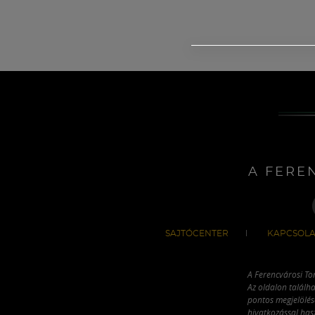
A FERE
SAJTÓCENTER
KAPCSOLA
A Ferencvárosi To
Az oldalon találha
pontos megjelölésé
hivatkozással has