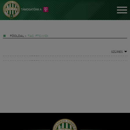
FŐOLDAL
»
TAG: FTC-VIDI
SZŰRÉS
Jegyek
FM YouTube +
Hírek