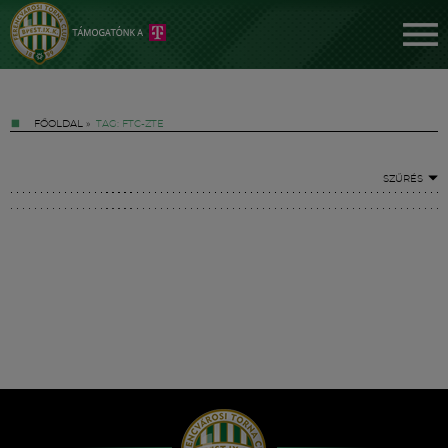
FŐOLDAL
»
TAG: FTC-ZTE
SZŰRÉS
Jegyek
FM YouTube +
Hírek