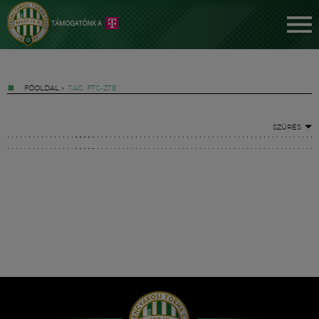
FŐOLDAL
»
TAG: FTC-ZTE
SZŰRÉS
Jegyek
FM YouTube +
Hírek