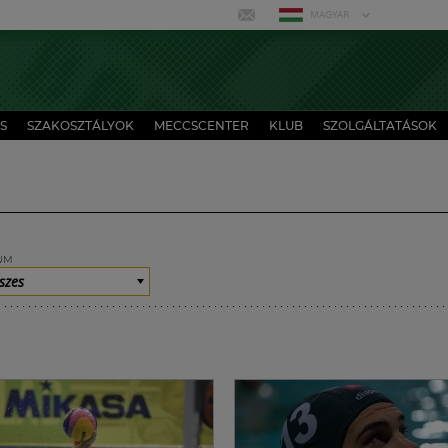
MAGYAR
S
SZAKOSZTÁLYOK
MECCSCENTER
KLUB
SZOLGÁLTATÁSOK
UM
szes