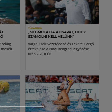
VÍZILABDA
ÁT
„MEGMUTATTA A CSAPAT, HOGY
GŐ
SZÁMOLNI KELL VELÜNK”
z odáig
Varga Zsolt vezetőedző és Fekete Gergő
s mesélt
értékelése a Novi Beograd legyőzése
után – VIDEÓ!