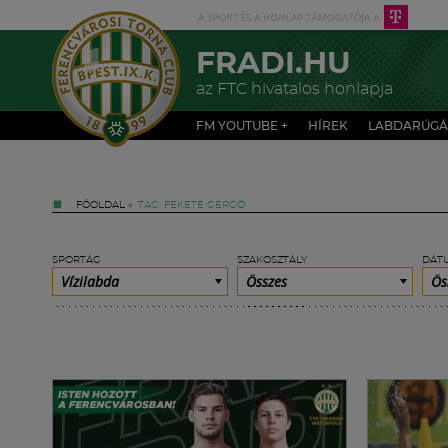
FRADI.HU
az FTC hivatalos honlapja
FM YOUTUBE +
HÍREK
LABDARÚGÁ
FŐOLDAL
»
TAG: FEKETE GERGŐ
SPORTÁG
SZAKOSZTÁLY
DÁT
Vízilabda
Összes
Ös