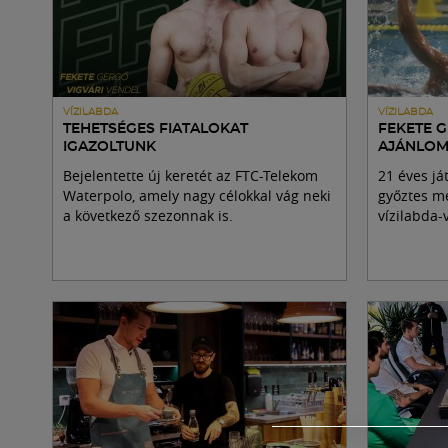
VÍZILABDA
VÍZILABDA
TEHETSÉGES FIATALOKAT
FEKETE G
IGAZOLTUNK
AJÁNLOM
Bejelentette új keretét az FTC-Telekom
21 éves já
Waterpolo, amely nagy célokkal vág neki
győztes m
a következő szezonnak is.
vízilabda-