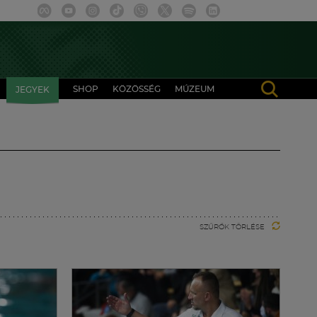
SHOP
KÖZÖSSÉG
MÚZEUM
JEGYEK
SZŰRŐK TÖRLÉSE