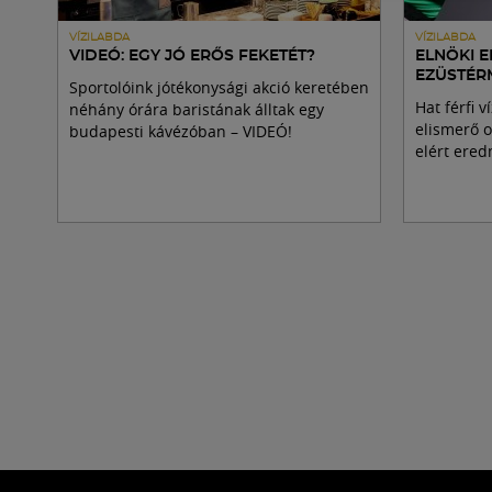
VÍZILABDA
VÍZILABDA
VIDEÓ: EGY JÓ ERŐS FEKETÉT?
ELNÖKI E
EZÜSTÉR
Sportolóink jótékonysági akció keretében
Hat férfi 
néhány órára baristának álltak egy
elismerő o
budapesti kávézóban – VIDEÓ!
elért ere