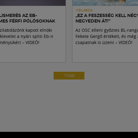
VÍZILABDA
LISMERÉS AZ EB-
„EZ A FESZESSÉG KELL NÉG
MES FÉRFI PÓLÓSOKNAK
NEGYEDEN ÁT!”
vízilabdázónk kapott elnöki
Az OSC elleni győztes BL-rang
klevelet a nyári spliti Eb-n
Fekete Gergő értékelt, és még 
dményükért – VIDEÓ!
csapatnak is üzent – VIDEÓ!
TÖBB