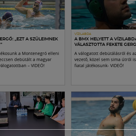
VÍZILABDA
ERGŐ: „EZT A SZÜLEIMNEK
A BMX HELYETT A VÍZILABD
”
VÁLASZTOTTA FEKETE GER
tékosunk a Montenegró elleni
A válogatott debütálásról és a
eccsen debütált a magyar
vezető, közel sem sima útról i
válogatottban – VIDEÓ!
fiatal játékosunk- VIDEÓ!