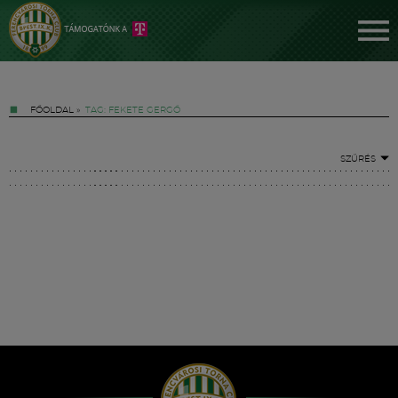
FŐOLDAL
»
TAG: FEKETE GERGŐ
SZŰRÉS
Jegyek
FM YouTube +
Hírek