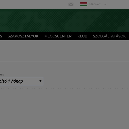
MAGYAR
S
SZAKOSZTÁLYOK
MECCSCENTER
KLUB
SZOLGÁLTATÁSOK
UM
olsó 1 hónap