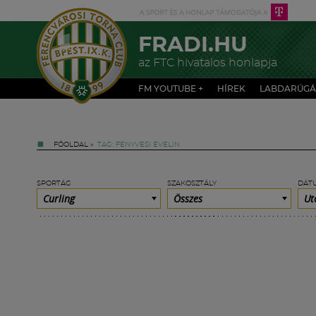
FRADI.HU
az FTC hivatalos honlapja
FM YOUTUBE +
HÍREK
LABDARÚGÁ
FŐOLDAL
»
TAG: FENYVESI EVELIN
SPORTÁG
SZAKOSZTÁLY
DÁT
Curling
Összes
Ut