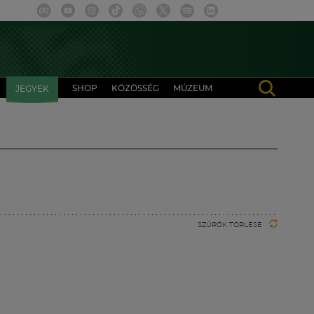
SHOP
KÖZÖSSÉG
MÚZEUM
JEGYEK
SZŰRŐK TÖRLÉSE