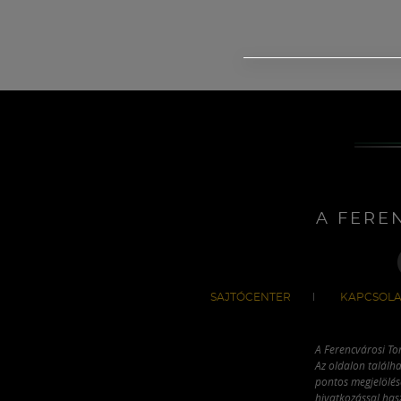
A FERE
SAJTÓCENTER
KAPCSOLA
A Ferencvárosi To
Az oldalon találha
pontos megjelölésé
hivatkozással has