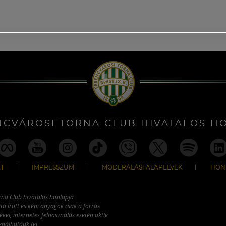
NCVÁROSI TORNA CLUB HIVATALOS H
T
IMPRESSZUM
MODERÁLÁSI ALAPELVEK
HON
rna Club hivatalos honlapja
tó írott és képi anyagok csak a forrás
vel, internetes felhasználás esetén aktív
ználhatóak fel.