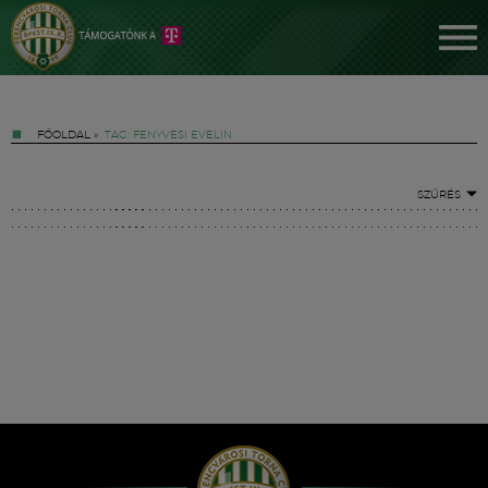
FŐOLDAL
»
TAG: FENYVESI EVELIN
SZŰRÉS
Jegyek
FM YouTube +
Hírek