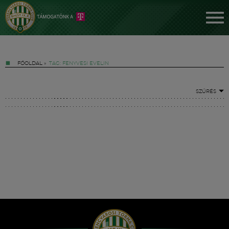
FŐOLDAL
»
TAG: FENYVESI EVELIN
SZŰRÉS
Jegyek
FM YouTube +
Hírek