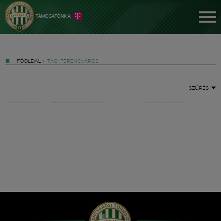
FŐOLDAL
»
TAG: FERENCVÁROSI
SZŰRÉS
Jegyek
FM YouTube +
Hírek