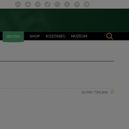
SHOP
KÖZÖSSÉG
MÚZEUM
JEGYEK
SZŰRŐK TÖRLÉSE