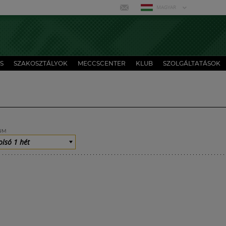
MAGYAR
S
SZAKOSZTÁLYOK
MECCSCENTER
KLUB
SZOLGÁLTATÁSOK
UM
olsó 1 hét