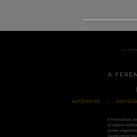
A FERE
SAJTÓCENTER
KAPCSOLA
A Ferencvárosi To
Az oldalon találha
pontos megjelölésé
hivatkozással has