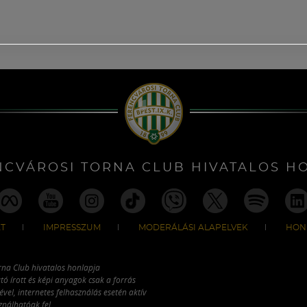
NCVÁROSI TORNA CLUB HIVATALOS H
T
IMPRESSZUM
MODERÁLÁSI ALAPELVEK
HON
rna Club hivatalos honlapja
tó írott és képi anyagok csak a forrás
vel, internetes felhasználás esetén aktív
ználhatóak fel.