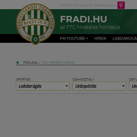
FRADI.HU
az FTC hivatalos honlapja
FM YOUTUBE +
HÍREK
LABDARÚGÁ
FŐOLDAL
»
TAG: FERENCVÁROSI
SPORTÁG
SZAKOSZTÁLY
DÁT
Labdarúgás
Utánpótlás
Ut