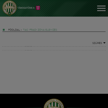
FŐOLDAL
»
TAG: FRADI ZÓNA ELEMZÉS
SZŰRÉS
Jegyek
FM YouTube +
Hírek