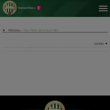
FŐOLDAL
»
TAG: FRADI ZÓNA ELEMZÉS
SZŰRÉS
Jegyek
FM YouTube +
Hírek