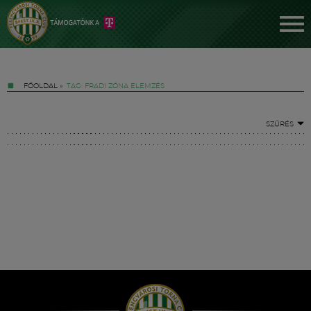
FŐOLDAL
»
TAG: FRADI ZÓNA ELEMZÉS
SZŰRÉS
Jegyek
FM YouTube +
Hírek