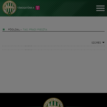
FŐOLDAL
»
TAG: FRADI FIESZTA
SZŰRÉS
Jegyek
FM YouTube +
Hírek